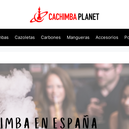
mbas
Cazoletas
Carbones
Mangueras
Accesorios
Po