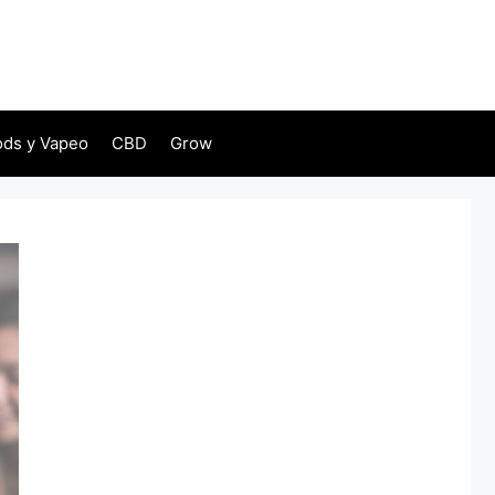
ds y Vapeo
CBD
Grow