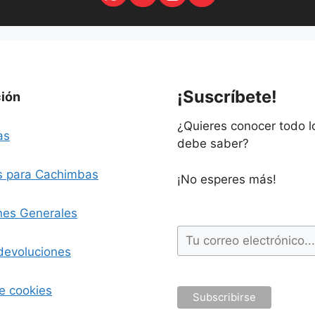
¡Suscríbete!
ción
¿Quieres conocer todo 
as
debe saber?
s para Cachimbas
¡No esperes más!
nes Generales
devoluciones
de cookies