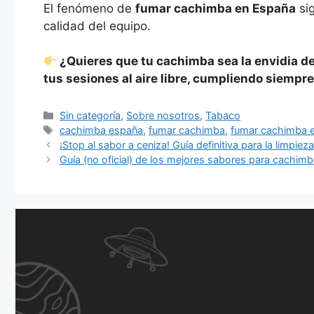
El fenómeno de
fumar cachimba en España
sig
calidad del equipo.
¿Quieres que tu cachimba sea la envidia de
tus sesiones al aire libre, cumpliendo siempre 
Categorías
Sin categoría
,
Sobre nosotros
,
Tabaco
Etiquetas
cachimba españa
,
fumar cachimba
,
fumar cachimba 
¡Stop al sabor a ceniza! Guía definitiva para la limpi
Guía (no oficial) de los mejores sabores para cachim