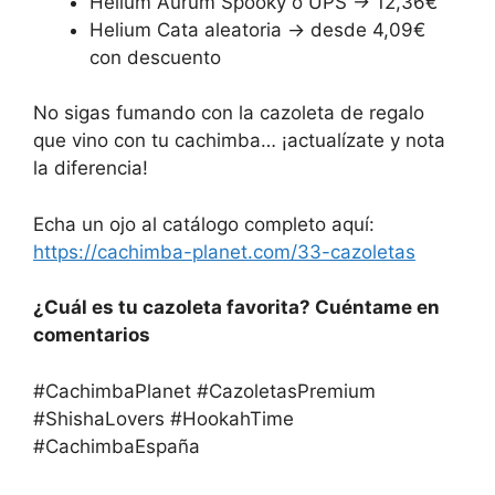
Helium Aurum Spooky o UPS → 12,36€
Helium Cata aleatoria → desde 4,09€
con descuento
No sigas fumando con la cazoleta de regalo
que vino con tu cachimba… ¡actualízate y nota
la diferencia!
Echa un ojo al catálogo completo aquí:
https://cachimba-planet.com/33-cazoletas
¿Cuál es tu cazoleta favorita? Cuéntame en
comentarios
#CachimbaPlanet #CazoletasPremium
#ShishaLovers #HookahTime
#CachimbaEspaña