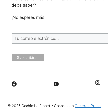
debe saber?
¡No esperes más!
Inst
Facebook
YouTube
© 2026 Cachimba Planet
• Creado con
GeneratePress